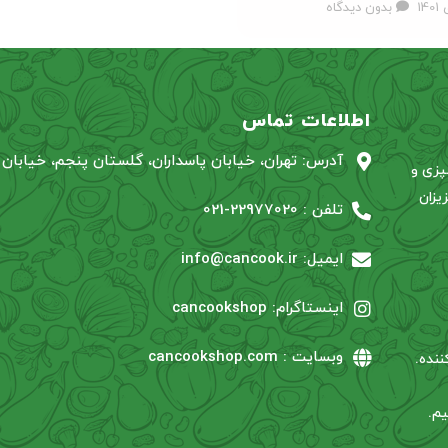
بدون دیدگاه
اطلاعات تماس
آدرس: تهران، خیابان پاسداران، گلستان پنجم، خیابان آ
پزی و
یزان
تلفن : 22977020-021
ایمیل: info@cancook.ir
اینستاگرام: cancookshop
وبسایت : cancookshop.com
یم.