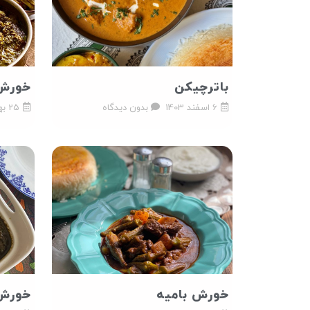
باترچیکن
خورش 
6 اسفند 1403
بدون دیدگاه
25 بهمن 1401
خورش بامیه
خورش