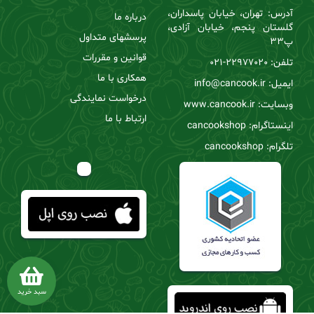
آدرس: تهران، خیابان پاسداران،
درباره ما
گلستان پنجم، خیابان آزادی،
پرسشهای متداول
پ33
قوانین و مقررات
تلفن:
22977020-021
همکاری با ما
ایمیل: info@cancook.ir
درخواست نمایندگی
وبسایت: www.cancook.ir
ارتباط با ما
اینستاگرام: cancookshop
تلگرام: cancookshop
سبد خرید