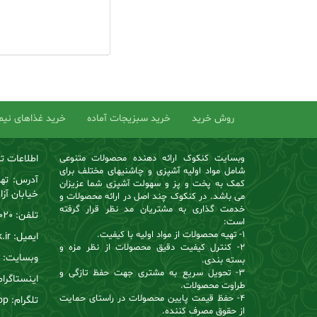
روش خرید
خرید سبزیجات آماده
خرید غذاهای نیمه
وبسایت کنکوک ارائه دهنده محصولات متنوعی
اطلاعات ت
شامل مواد اولیه آشپزی و چاشنیهای مختلف برای
آدرس: تهر
کمک به پخت و پز و سهولت آشپزی شما عزیزان
خیابان آزا
می باشد. در کنکوک چند اصل در ارائه محصولات و
خدمت گذاری به مشتریان مد نظر قرار گرفته
تلفن:
-021
است:
1- تهیه محصولات از مواد اولیه با کیفیت.
ایمیل: info@cancook.ir
2- کنترل کیفیت دقیق محصولات از نظر مزه و
وبسایت: www.cancook.ir
بسته بندی.
3- تحویل سریع به مشتری جهت حفظ تازگی و
اینستاگرام: ookshop
طراوت محصولات.
4- حفظ قیمت پایین محصولات در راستای حمایت
تلگرام: cancookshop
از حقوق مصرف کننده.