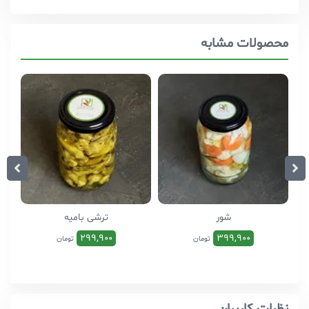
محصولات مشابه
شور
ترشی بامیه
299,900
399,900
تومان
تومان
نظرات کاربران