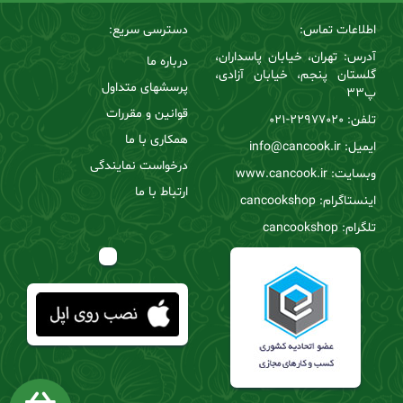
اطلاعات تماس:
دسترسی سریع:
آدرس: تهران، خیابان پاسداران،
درباره ما
گلستان پنجم، خیابان آزادی،
پرسشهای متداول
پ33
قوانین و مقررات
تلفن:
22977020-021
همکاری با ما
ایمیل: info@cancook.ir
درخواست نمایندگی
وبسایت: www.cancook.ir
ارتباط با ما
اینستاگرام: cancookshop
تلگرام: cancookshop