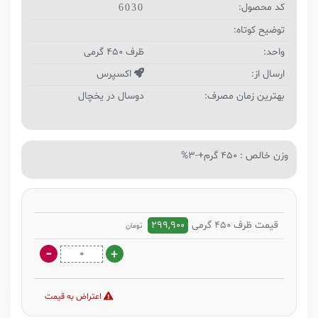
کد محصول:
6030
توضیح کوتاه:
واحد:
ظرف 450 گرمی
ارسال از:
اکسپرس
بهترین زمان مصرف:
دوسال در یخچال
وزن خالص : 450 گرم+-3%
قیمت ظرف 450 گرمی
299,900
تومان
اعتراض به قیمت