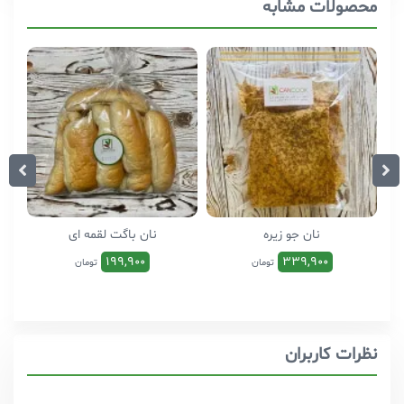
محصولات مشابه
نان جو زیره
نان باگت لقمه ای
199,900
339,900
تومان
تومان
نظرات کاربران