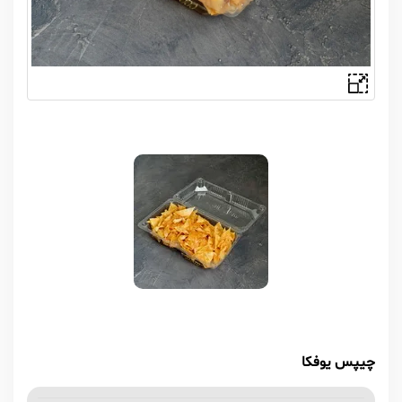
چیپس یوفکا