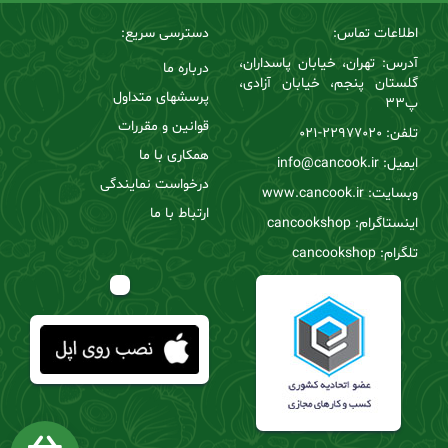
اطلاعات تماس:
دسترسی سریع:
آدرس: تهران، خیابان پاسداران،
درباره ما
گلستان پنجم، خیابان آزادی،
پرسشهای متداول
پ33
قوانین و مقررات
تلفن:
22977020-021
همکاری با ما
ایمیل: info@cancook.ir
درخواست نمایندگی
وبسایت: www.cancook.ir
ارتباط با ما
اینستاگرام: cancookshop
تلگرام: cancookshop