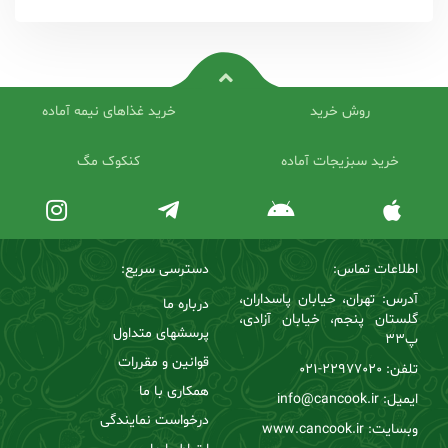
روش خرید
خرید غذاهای نیمه آماده
خرید سبزیجات آماده
کنکوک مگ
اطلاعات تماس:
دسترسی سریع:
آدرس: تهران، خیابان پاسداران،
درباره ما
گلستان پنجم، خیابان آزادی،
پرسشهای متداول
پ33
قوانین و مقررات
تلفن:
22977020-021
همکاری با ما
ایمیل: info@cancook.ir
درخواست نمایندگی
وبسایت: www.cancook.ir