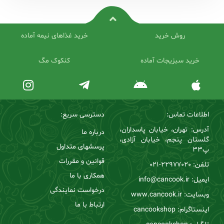
روش خرید
خرید غذاهای نیمه آماده
خرید سبزیجات آماده
کنکوک مگ
اطلاعات تماس:
دسترسی سریع:
آدرس: تهران، خیابان پاسداران،
درباره ما
گلستان پنجم، خیابان آزادی،
پرسشهای متداول
پ33
قوانین و مقررات
تلفن:
22977020-021
همکاری با ما
ایمیل: info@cancook.ir
درخواست نمایندگی
وبسایت: www.cancook.ir
ارتباط با ما
اینستاگرام: cancookshop